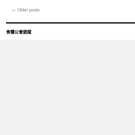
〈2017
團
←
Older posts
年
山〉
中
食糧公會遊蹤