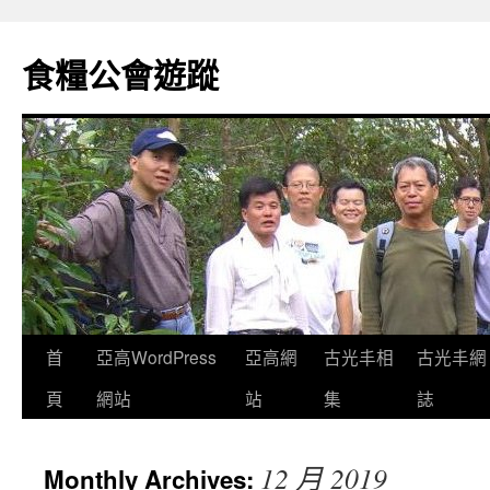
Skip
to
食糧公會遊蹤
content
首
亞高WordPress
亞高網
古光丰相
古光丰網
頁
網站
站
集
誌
12 月 2019
Monthly Archives: