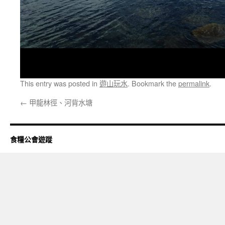
This entry was posted in
遊山玩水
. Bookmark the
permalink
.
←
甲龍林徑、河背水塘
食糧公會遊蹤