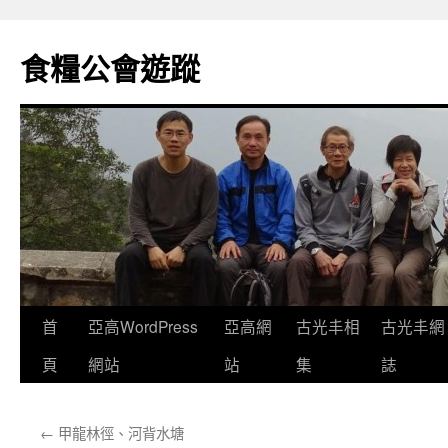
Skip
to
食糧公會遊蹤
content
首
亞高WordPress
亞高網
古光丰相
古光丰網
頁
網站
站
集
誌
←
甲龍林徑、河背水塘